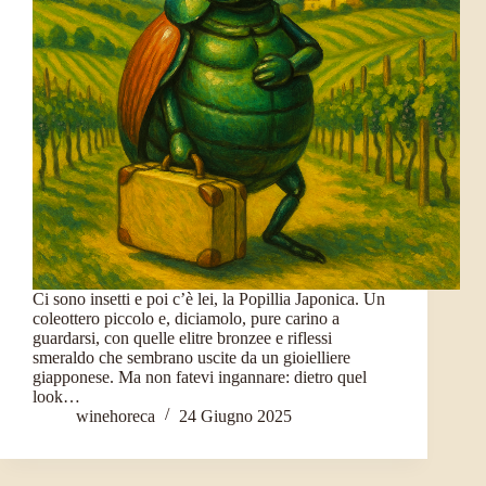
Ci sono insetti e poi c’è lei, la Popillia Japonica. Un
coleottero piccolo e, diciamolo, pure carino a
guardarsi, con quelle elitre bronzee e riflessi
smeraldo che sembrano uscite da un gioielliere
giapponese. Ma non fatevi ingannare: dietro quel
look…
winehoreca
24 Giugno 2025