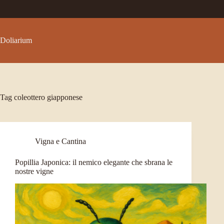
Salta
al
contenuto
Doliarium
Tag
coleottero giapponese
Vigna e Cantina
Popillia Japonica: il nemico elegante che sbrana le
nostre vigne