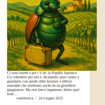
Ci sono insetti e poi c’è lei, la Popillia Japonica.
Un coleottero piccolo e, diciamolo, pure carino a
guardarsi, con quelle elitre bronzee e riflessi
smeraldo che sembrano uscite da un gioielliere
giapponese. Ma non fatevi ingannare: dietro quel
look…
winehoreca
24 Giugno 2025